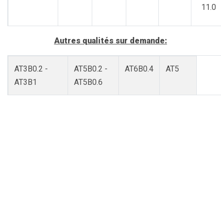
11.0
ALSb10
Autres qualités sur demande:
<0.30
<0.30
-
-
-
AT3B0.2 -
AT5B0.2 -
AT6B0.4
AT5
AT3B1
AT5B0.6
AT10
<0.30
<0.30
9.0 à
-
<0.30
11.0
AT6
AlSr3.5
AlSr5
AlSr15
AlSr10T1B0.2
AlB3
AlB4
AlB5
AlB8
AlZr5
AlZr10
AlZr15