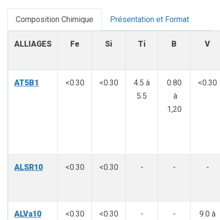
Composition Chimique
Présentation et Format
ALLIAGES
Fe
Si
Ti
B
V
AT5B1
<0.30
<0.30
4.5 à
0.80
<0.30
5.5
à
1,20
ALSR10
<0.30
<0.30
-
-
-
ALVa10
<0.30
<0.30
-
-
9.0 à